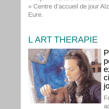
« Centre d’accueil de jour A
Eure.
L ART THERAPIE
P
p
e
c
j
Fo
a