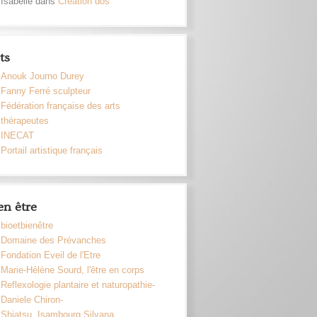
Isabelle dans
Création dos
ts
Anouk Journo Durey
Fanny Ferré sculpteur
Fédération française des arts
thérapeutes
INECAT
Portail artistique français
en être
bioetbienêtre
Domaine des Prévanches
Fondation Eveil de l'Etre
Marie-Hélène Sourd, l'être en corps
Reflexologie plantaire et naturopathie-
Daniele Chiron-
Shiatsu, Isambourg Silvana