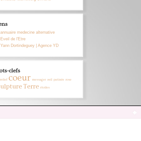
ens
annuaire medecine alternative
Eveil de l'Etre
Yann Dortindeguey | Agence YD
ts-clefs
coeur
relief
messager
oeil
patinée
rose
culpture
Terre
étoiles