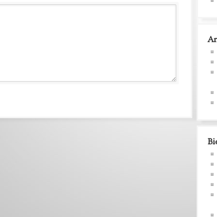
Ar
Bi