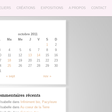
ELIERS
CRÉATIONS
EXPOSITIONS
A PROPOS
CONTACT
octobre 2011
L
Ma
Me
J
V
S
D
1
2
3
4
5
6
7
8
9
0
11
12
13
14
15
16
7
18
19
20
21
22
23
4
25
26
27
28
29
30
1
« sept
nov »
mmentaires récents
Isabelle dans
Infiniment bio, Pacy/eure
Isabelle dans
Au coeur de la Terre