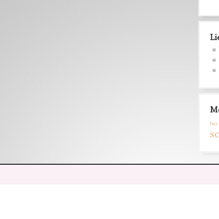
Li
Mo
bas 
s