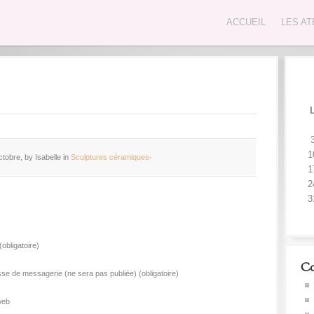
ACCUEIL
LES AT
1
tobre, by Isabelle in
Sculptures céramiques-
1
2
3
obligatoire)
Co
se de messagerie (ne sera pas publiée) (obligatoire)
web