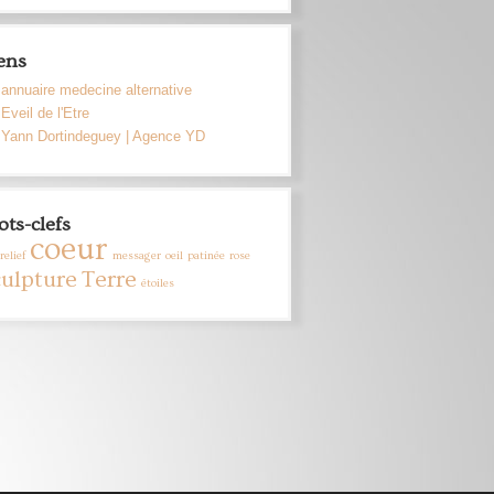
ens
annuaire medecine alternative
Eveil de l'Etre
Yann Dortindeguey | Agence YD
ts-clefs
coeur
relief
messager
oeil
patinée
rose
culpture
Terre
étoiles