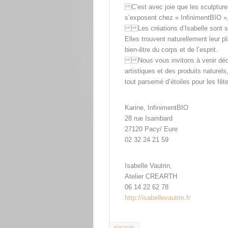
C’est avec joie que les sculptures 
s’exposent chez « InfinimentBIO »,
Les créations d’Isabelle sont sou
Elles trouvent naturellement leur p
bien-être du corps et de l’esprit.
Nous vous invitons à venir décou
artistiques et des produits naturels,
tout parsemé d’étoiles pour les fête
Karine, InfinimentBIO
28 rue Isambard
27120 Pacy/ Eure
02 32 24 21 59
Isabelle Vautrin,
Atelier CREARTH
06 14 22 62 78
http://isabellevautrin.fr
RÉPONDRE