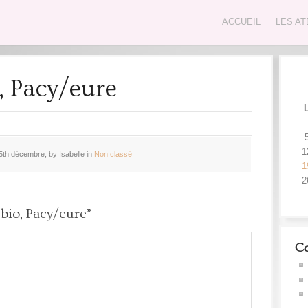
ACCUEIL
LES AT
, Pacy/eure
1
5th décembre, by Isabelle in
Non classé
1
2
bio, Pacy/eure”
Co