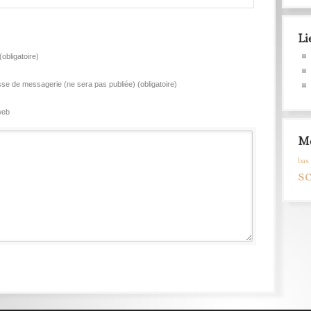
Li
obligatoire)
se de messagerie (ne sera pas publiée) (obligatoire)
web
Mo
bas 
s