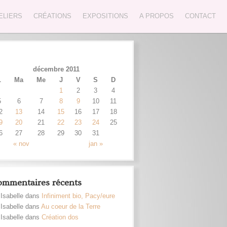
ELIERS
CRÉATIONS
EXPOSITIONS
A PROPOS
CONTACT
décembre 2011
L
Ma
Me
J
V
S
D
1
2
3
4
5
6
7
8
9
10
11
2
13
14
15
16
17
18
9
20
21
22
23
24
25
6
27
28
29
30
31
« nov
jan »
mmentaires récents
Isabelle dans
Infiniment bio, Pacy/eure
Isabelle dans
Au coeur de la Terre
Isabelle dans
Création dos