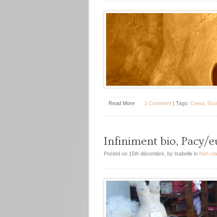
Read More
1 Comment
| Tags:
Coeur
,
Scu
Infiniment bio, Pacy/e
Posted on 15th décembre, by Isabelle in
Non cl