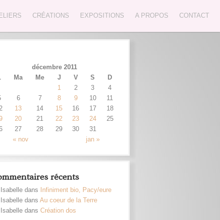
ELIERS
CRÉATIONS
EXPOSITIONS
A PROPOS
CONTACT
décembre 2011
L
Ma
Me
J
V
S
D
1
2
3
4
5
6
7
8
9
10
11
2
13
14
15
16
17
18
9
20
21
22
23
24
25
6
27
28
29
30
31
« nov
jan »
mmentaires récents
Isabelle dans
Infiniment bio, Pacy/eure
Isabelle dans
Au coeur de la Terre
Isabelle dans
Création dos