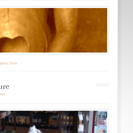
lpture
,
Terre
ure
assé