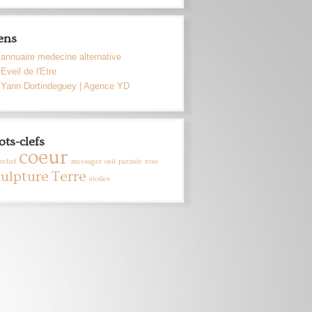
ens
annuaire medecine alternative
Eveil de l'Etre
Yann Dortindeguey | Agence YD
ts-clefs
coeur
relief
messager
oeil
patinée
rose
culpture
Terre
étoiles