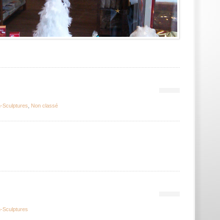
-Sculptures
,
Non classé
-Sculptures