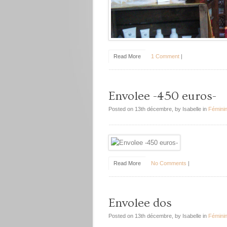
Read More
1 Comment
|
Envolee -450 euros-
Posted on 13th décembre, by Isabelle in
Féminin
Read More
No Comments
|
Envolee dos
Posted on 13th décembre, by Isabelle in
Féminin