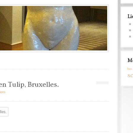
Li
Mo
bas 
s
en Tulip, Bruxelles.
ions