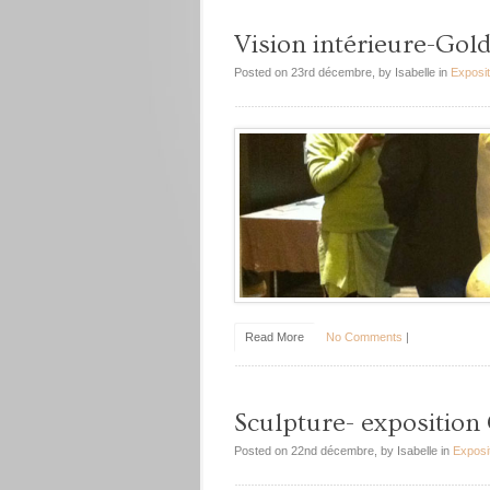
Vision intérieure-Gold
Posted on 23rd décembre, by Isabelle in
Exposit
Read More
No Comments
|
Sculpture- exposition 
Posted on 22nd décembre, by Isabelle in
Exposi