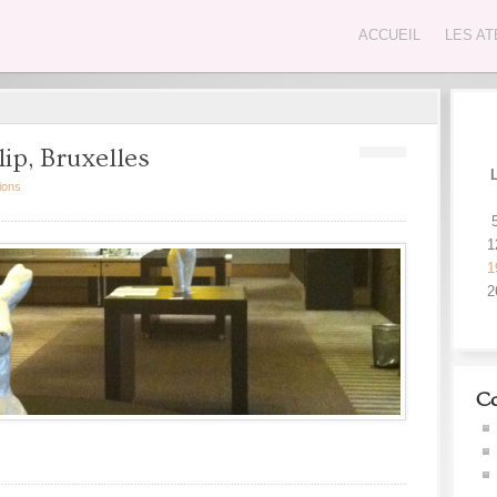
ACCUEIL
LES AT
ip, Bruxelles
ions
1
1
2
Co